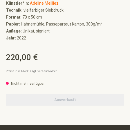
Künstler*in:
Adeline Meilliez
Technik:
vielfarbiger Siebdruck
Format:
70 x 50 cm
Papier:
Hahnemühle, Passepartout Karton, 300g/m²
Auflage:
Unikat, signiert
Jahr:
2022
220,00 €
Regulärer Preis:
Preise inkl. MwSt. zzgl. Versandkosten
Nicht mehr verfügbar
Ausverkauft