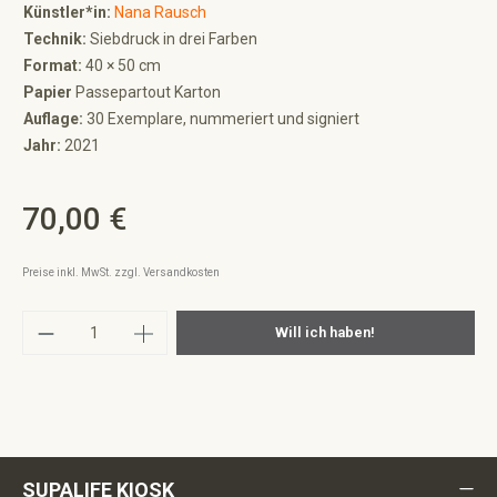
Künstler*in:
Nana Rausch
Technik:
Siebdruck in drei Farben
Format:
40 × 50 cm
Papier
Passepartout Karton
Auflage:
30 Exemplare, nummeriert und signiert
Jahr:
2021
70,00 €
Regulärer Preis:
Preise inkl. MwSt. zzgl. Versandkosten
Produkt Anzahl: Gib den gewünschten Wert ei
Will ich haben!
SUPALIFE KIOSK