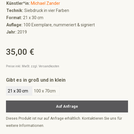
Künstler*in:
Michael Zander
Technik:
Siebdruck in vier Farben
Format:
21 x 30 cm
Auflage:
100 Exemplare, nummeriert & signiert
Jahr:
2019
35,00 €
Regulärer Preis:
Preise inkl. MwSt. zzgl. Versandkosten
auswählen
Gibt es in groß und in klein
21 x 30 cm
100 x 70cm
Auf Anfrage
Dieses Produkt ist nur auf Anfrage erhältlich. Kontaktieren Sie uns für
weitere Informationen.