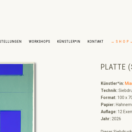
STELLUNGEN
WORKSHOPS
KÜNSTLER*IN
KONTAKT
→ S H O P 
PLATTE 
Künstler*in:
Mi
Technik:
Siebdru
Format:
100 x 7
Papier:
Hahnemü
Auflage:
12 Exem
Jahr:
2026
Dieser Siebdruck