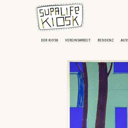
 Hauptinhalt springen
Zur Suche springen
Zur Hauptnavigation springen
DER KIOSK
VEREINSARBEIT
RESIDENZ
AUS