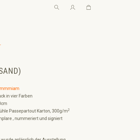
Warenkorb enthält 0 Pos
Warenkorb enthält 0 P
←
(SAND)
ammmiam
ck in vier Farben
0cm
2
hle Passepartout Karton, 300g/m
plare , nummeriert und signiert
 wurde anlässlich der Ausstellung