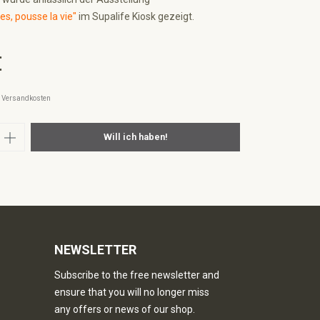
es, pousse la vie"
im Supalife Kiosk gezeigt.
€
l. Versandkosten
nzahl: Gib den gewünschten Wert ein oder
Will ich haben!
NEWSLETTER
Subscribe to the free newsletter and
ensure that you will no longer miss
any offers or news of our shop.