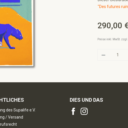
"Des futures ruin
290,00 
Regulärer Preis:
Preise inkl. MwSt. zzg
Produkt A
HTLICHES
DIES UND DAS
ng des Supalife e.V.
ng / Versand
rufsrecht