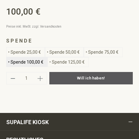
100,00 €
Regulärer Preis:
Preise inkl. MwSt. zzgl. Versandkosten
auswählen
S P E N D E
• Spende 25,00 €
• Spende 50,00 €
• Spende 75,00 €
• Spende 100,00 €
• Spende 125,00 €
Produkt Anzahl: Gib den gewünschten Wert ei
Will ich haben!
SUPALIFE KIOSK