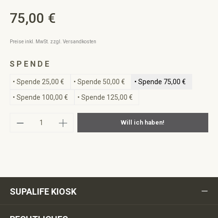
75,00 €
Regulärer Preis:
Preise inkl. MwSt. zzgl. Versandkosten
auswählen
S P E N D E
• Spende 25,00 €
• Spende 50,00 €
• Spende 75,00 €
• Spende 100,00 €
• Spende 125,00 €
Produkt Anzahl: Gib den gewünschten Wert ei
Will ich haben!
SUPALIFE KIOSK