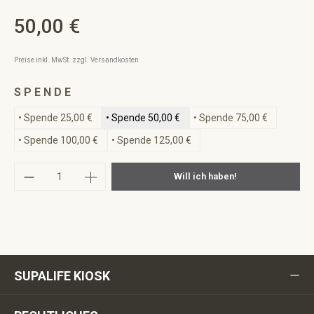
50,00 €
Regulärer Preis:
Preise inkl. MwSt. zzgl. Versandkosten
auswählen
S P E N D E
• Spende 25,00 €
• Spende 50,00 €
• Spende 75,00 €
• Spende 100,00 €
• Spende 125,00 €
Produkt Anzahl: Gib den gewünschten Wert ei
Will ich haben!
SUPALIFE KIOSK