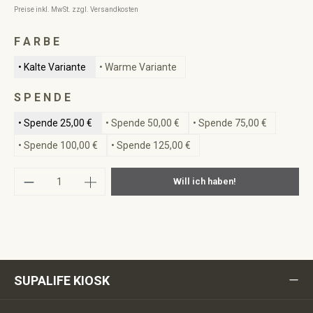
Preise inkl. MwSt. zzgl. Versandkosten
auswählen
F A R B E
• Kalte Variante
• Warme Variante
auswählen
S P E N D E
• Spende 25,00 €
• Spende 50,00 €
• Spende 75,00 €
• Spende 100,00 €
• Spende 125,00 €
Produkt Anzahl: Gib den gewünschten Wert ei
Will ich haben!
SUPALIFE KIOSK