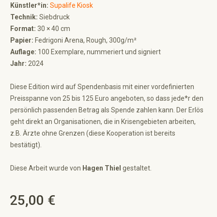
Künstler*in:
Supalife Kiosk
Technik:
Siebdruck
Format:
30 × 40 cm
Papier:
Fedrigoni Arena, Rough, 300g/m²
Auflage:
100 Exemplare, nummeriert und signiert
Jahr:
2024
Diese Edition wird auf Spendenbasis mit einer vordefinierten
Preisspanne von 25 bis 125 Euro angeboten, so dass jede*r den
persönlich passenden Betrag als Spende zahlen kann. Der Erlös
geht direkt an Organisationen, die in Krisengebieten arbeiten,
z.B. Ärzte ohne Grenzen (diese Kooperation ist bereits
bestätigt).
Diese Arbeit wurde von
Hagen Thiel
gestaltet.
25,00 €
Regulärer Preis: