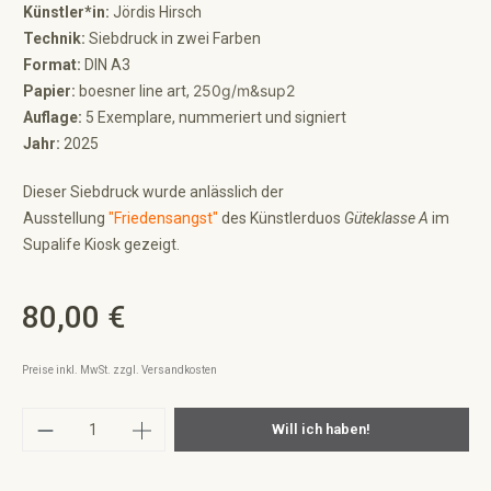
Künstler*in:
Jördis Hirsch
Technik:
Siebdruck in zwei Farben
Format:
DIN A3
250g/m&sup2
Papier:
boesner line art,
Auflage:
5 Exemplare, nummeriert und signiert
Jahr:
2025
Dieser Siebdruck wurde anlässlich der
Ausstellung
"Friedensangst"
des Künstlerduos
Güteklasse A
im
Supalife Kiosk gezeigt.
80,00 €
Regulärer Preis:
Preise inkl. MwSt. zzgl. Versandkosten
Produkt Anzahl: Gib den gewünschten Wert ei
Will ich haben!