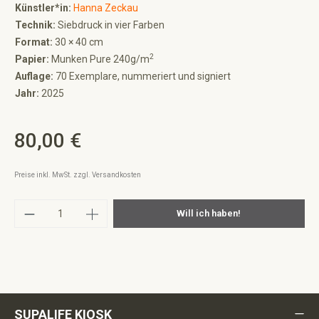
Künstler*in:
Hanna Zeckau
Technik:
Siebdruck in vier Farben
Format:
30 × 40 cm
2
Papier:
Munken Pure 240g/m
Auflage:
70 Exemplare, nummeriert und signiert
Jahr:
2025
80,00 €
Regulärer Preis:
Preise inkl. MwSt. zzgl. Versandkosten
Produkt Anzahl: Gib den gewünschten Wert ei
Will ich haben!
SUPALIFE KIOSK