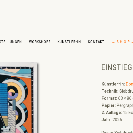
STELLUNGEN
WORKSHOPS
KÜNSTLER*IN
KONTAKT
→ S H O P 
EINSTIEG
Künstler*in:
Dom
Technik:
Siebdru
Format:
63 × 86
Papier:
Pergrap
2. Auflage:
15 Ex
Jahr:
2026
Dieser Siebdruck