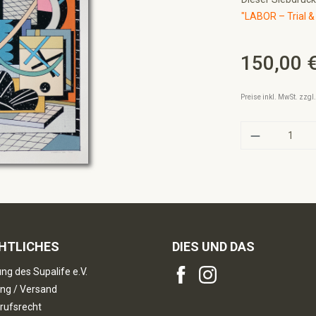
"LABOR – Trial & 
150,00 
Regulärer Preis:
Preise inkl. MwSt. zzg
Produkt A
HTLICHES
DIES UND DAS
ng des Supalife e.V.
ng / Versand
rufsrecht