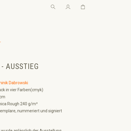
Warenkorb enthält 0 Pos
Warenkorb enthält 0 P
←
 - AUSSTIEG
inik Dabrowski
ck in vier Farben(cmyk)
 cm
hica Rough 240 g/m²
emplare, nummeriert und signiert
 wurde anlässlich der Ausstellung