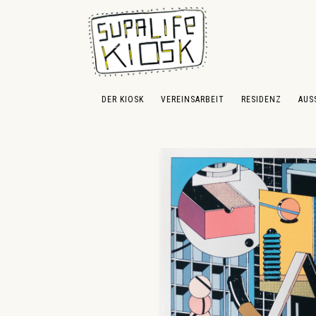
 Hauptinhalt springen
Zur Suche springen
Zur Hauptnavigation springen
DER KIOSK
VEREINSARBEIT
RESIDENZ
AUS