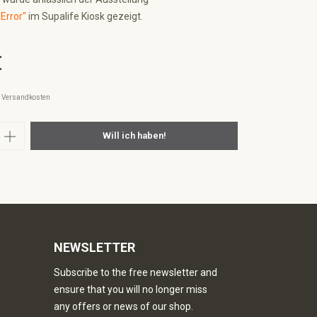
Error"
im Supalife Kiosk gezeigt.
€
l. Versandkosten
nzahl: Gib den gewünschten Wert ein oder
Will ich haben!
NEWSLETTER
Subscribe to the free newsletter and
ensure that you will no longer miss
any offers or news of our shop.