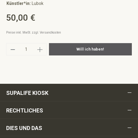
Künstler*in:
Lubok
50,00 €
Regulärer Preis:
Preise inkl. MwSt. zzgl. Versandkosten
Produkt Anzahl: Gib den gewünschten Wert ei
Will ich haben!
SUPALIFE KIOSK
RECHTLICHES
DIES UND DAS