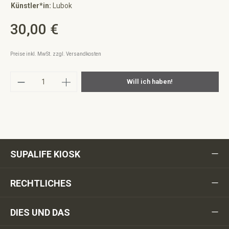
Künstler*in:
Lubok
30,00 €
Regulärer Preis:
Preise inkl. MwSt. zzgl. Versandkosten
Produkt Anzahl: Gib den gewünschten Wert ei
Will ich haben!
SUPALIFE KIOSK
RECHTLICHES
DIES UND DAS