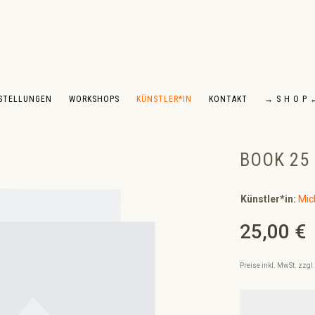
STELLUNGEN
WORKSHOPS
KÜNSTLER*IN
KONTAKT
→ S H O P 
BOOK 25
Künstler*in:
Mic
25,00 €
Regulärer Preis:
Preise inkl. MwSt. zzg