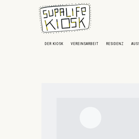
 Hauptinhalt springen
Zur Suche springen
Zur Hauptnavigation springen
DER KIOSK
VEREINSARBEIT
RESIDENZ
AUS