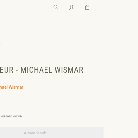
Warenkorb enthält 0 Pos
Warenkorb enthält 0 P
←
 EUR - MICHAEL WISMAR
hael Wismar
l. Versandkosten
Ausverkauft