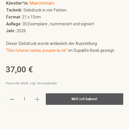
Künstler*in:
Miammmiam
Technik:
Siebdruck in vier Farben
Format:
21 x 15cm
Auflage:
35 Exemplare , nummeriert und signiert
Jahr:
2026
Dieser Siebdruck wurde anlässlich der Ausstellung
"Des futures ruines, pousse la vie"
im Supalife Kiosk gezeigt.
37,00 €
Regulärer Preis:
Preise inkl. MwSt. zzgl. Versandkosten
Produkt Anzahl: Gib den gewünschten Wert ei
Will ich haben!