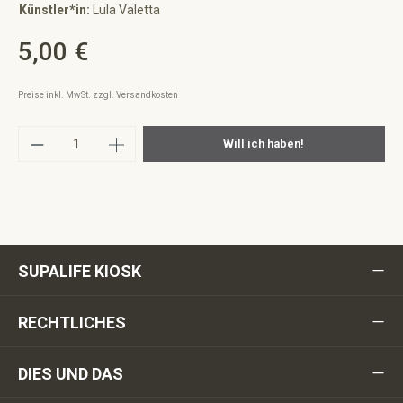
Künstler*in:
Lula Valetta
5,00 €
Regulärer Preis:
Preise inkl. MwSt. zzgl. Versandkosten
Produkt Anzahl: Gib den gewünschten Wert ei
Will ich haben!
SUPALIFE KIOSK
RECHTLICHES
DIES UND DAS