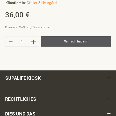
Künstler*in:
Gfeller & Hellsgård
36,00 €
Regulärer Preis:
Preise inkl. MwSt. zzgl. Versandkosten
Produkt Anzahl: Gib den gewünschten Wert ei
Will ich haben!
SUPALIFE KIOSK
RECHTLICHES
DIES UND DAS