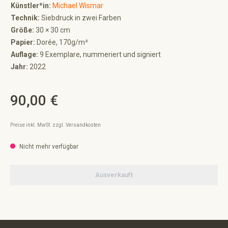
Künstler*in:
Michael Wismar
Technik:
Siebdruck in zwei Farben
Größe:
30 × 30 cm
Papier:
Dorée, 170g/m²
Auflage:
9 Exemplare, nummeriert und signiert
Jahr:
2022
90,00 €
Regulärer Preis:
Preise inkl. MwSt. zzgl. Versandkosten
Nicht mehr verfügbar
Ausverkauft