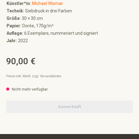
Künstler*in:
Michael Wismar
Technik:
Siebdruck in drei Farben
Größe:
30 × 30 cm
Papier:
Dorée, 170g/m²
Auflage:
6 Exemplare, nummeriert und signiert
Jahr:
2022
90,00 €
Regulärer Preis:
Preise inkl. MwSt. zzgl. Versandkosten
Nicht mehr verfügbar
Ausverkauft