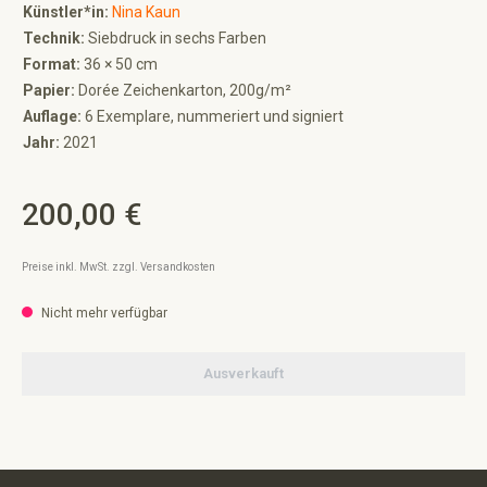
Künstler*in:
Nina Kaun
Technik:
Siebdruck in sechs Farben
Format:
36 × 50 cm
Papier:
Dorée Zeichenkarton, 200g/m²
Auflage:
6 Exemplare, nummeriert und signiert
Jahr:
2021
200,00 €
Regulärer Preis:
Preise inkl. MwSt. zzgl. Versandkosten
Nicht mehr verfügbar
Ausverkauft