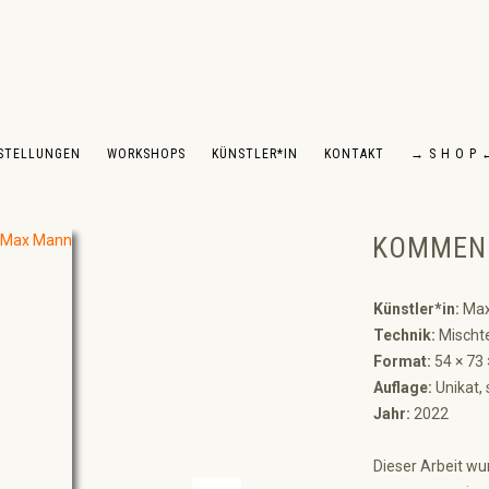
STELLUNGEN
WORKSHOPS
KÜNSTLER*IN
KONTAKT
→ S H O P 
KOMMEN
Künstler*in:
Max
Technik:
Mischte
Format:
54 × 73
Auflage:
Unikat, 
Jahr:
2022
Dieser Arbeit wu