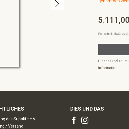
genommen ziemli
5.111,00
Regulärer Preis:
Preise inkl. MwSt. zzg
Dieses Produkt ist 
Informationen.
HTLICHES
DIES UND DAS
ng des Supalife e.V.
ng / Versand