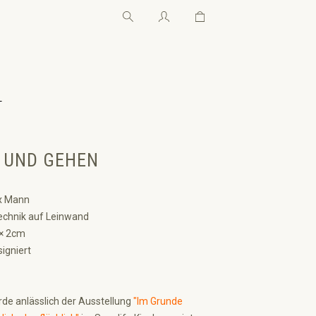
Warenkorb enthält 0 Pos
Warenkorb enthält 0 P
←
 UND GEHEN
 Mann
chnik auf Leinwand
 × 2cm
signiert
rde anlässlich der Ausstellung
"Im Grunde