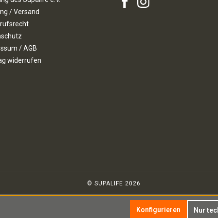
ng / Versand
rufsrecht
nschutz
essum / AGB
ag widerrufen
© SUPALIFE 2026
Konfigurieren
Nur te