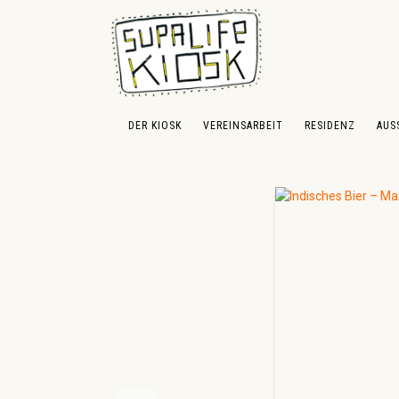
 Hauptinhalt springen
Zur Suche springen
Zur Hauptnavigation springen
DER KIOSK
VEREINSARBEIT
RESIDENZ
AUS