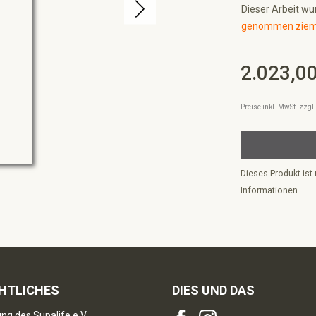
Dieser Arbeit wu
genommen ziemli
2.023,00
Regulärer Preis:
Preise inkl. MwSt. zzg
Dieses Produkt ist 
Informationen.
HTLICHES
DIES UND DAS
ng des Supalife e.V.