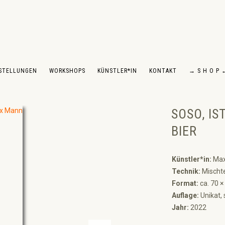
STELLUNGEN
WORKSHOPS
KÜNSTLER*IN
KONTAKT
→ S H O P 
SOSO, IS
BIER
Künstler*in:
Max
Technik:
Mischte
Format:
ca. 70 ×
Auflage:
Unikat, 
Jahr:
2022