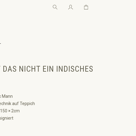
Warenkorb enthält 0 Pos
Warenkorb enthält 0 P
←
T DAS NICHT EIN INDISCHES
 Mann
chnik auf Teppich
 150 × 2cm
signiert