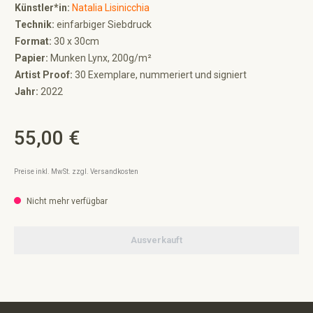
Künstler*in:
Natalia Lisinicchia
Technik:
einfarbiger Siebdruck
Format:
30 x 30cm
Papier:
Munken Lynx, 200g/m²
Artist Proof:
30 Exemplare, nummeriert und signiert
Jahr:
2022
55,00 €
Regulärer Preis:
Preise inkl. MwSt. zzgl. Versandkosten
Nicht mehr verfügbar
Ausverkauft