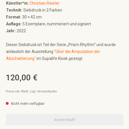
Künstler*in:
Christian Reister
Technik:
Siebdruck in 2 Farben
Format:
30 × 42 cm
Auflage:
5 Exemplare, nummeriert und signiert
Jahr:
2022
Dieser Siebdruck ist Teil der Serie „Prism Rhythm“ und wurde
anlässlich der Ausstellung
"Über die Amputation der
Abschattierung"
im Supalife Kiosk gezeigt.
120,00 €
Regulärer Preis:
Preise inkl. MwSt. zzgl. Versandkosten
Nicht mehr verfügbar
Ausverkauft