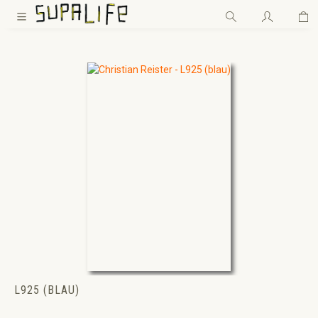
Wa
Zum Hauptinhalt springen
L925 (BLAU)