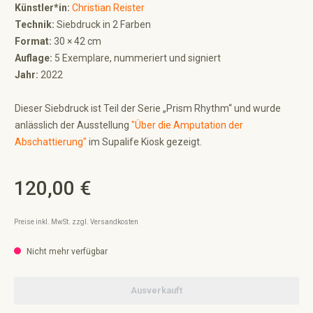
Künstler*in:
Christian Reister
Technik:
Siebdruck in 2 Farben
Format:
30 × 42 cm
Auflage:
5 Exemplare, nummeriert und signiert
Jahr:
2022
Dieser Siebdruck ist Teil der Serie „Prism Rhythm“ und wurde
anlässlich der Ausstellung
"Über die Amputation der
Abschattierung"
im Supalife Kiosk gezeigt.
120,00 €
Regulärer Preis:
Preise inkl. MwSt. zzgl. Versandkosten
Nicht mehr verfügbar
Ausverkauft