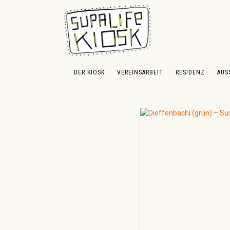
 Hauptinhalt springen
Zur Suche springen
Zur Hauptnavigation springen
DER KIOSK
VEREINSARBEIT
RESIDENZ
AUS