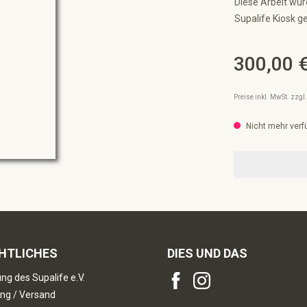
Diese Arbeit wur
Supalife Kiosk ge
300,00 
Regulärer Preis:
Preise inkl. MwSt. zzg
Nicht mehr verf
HTLICHES
DIES UND DAS
ng des Supalife e.V.
ng / Versand