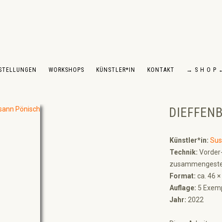
STELLUNGEN
WORKSHOPS
KÜNSTLER*IN
KONTAKT
→ S H O P 
DIEFFEN
Künstler*in:
Sus
Technik:
Vorder-
zusammengesteck
Format:
ca. 46 ×
Auflage:
5 Exemp
Jahr:
2022