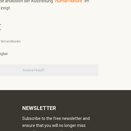
de anlässlich der Ausstellung
"Human Nature"
im
zeigt.
€
l. Versandkosten
ügbar
Ausverkauft
NEWSLETTER
Subscribe to the free newsletter and
ensure that you will no longer miss