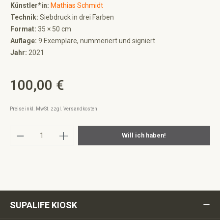
Künstler*in:
Mathias Schmidt
Technik:
Siebdruck in drei Farben
Format:
35 × 50 cm
Auflage:
9 Exemplare, nummeriert und signiert
Jahr:
2021
100,00 €
Regulärer Preis:
Preise inkl. MwSt. zzgl. Versandkosten
Produkt Anzahl: Gib den gewünschten Wert ei
Will ich haben!
SUPALIFE KIOSK