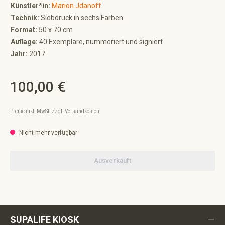
Künstler*in:
Marion Jdanoff
Technik:
Siebdruck in sechs Farben
Format:
50 x 70 cm
Auflage:
40 Exemplare, nummeriert und signiert
Jahr:
2017
100,00 €
Regulärer Preis:
Preise inkl. MwSt. zzgl. Versandkosten
Nicht mehr verfügbar
Ausverkauft
SUPALIFE KIOSK