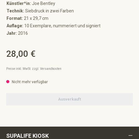
Künstler*in:
Joe Bentley
Technik:
Siebdruck in zwei Farben
Format:
21 x 29,7 cm
Auflage:
10 Exemplare, nummeriert und signiert
Jahr:
2016
28,00 €
Regulärer Preis:
Preise inkl. MwSt. zzgl. Versandkosten
Nicht mehr verfügbar
Ausverkauft
SUPALIFE KIOSK