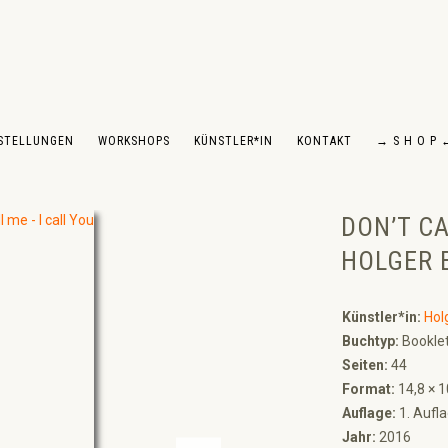
STELLUNGEN
WORKSHOPS
KÜNSTLER*IN
KONTAKT
→ S H O P 
DON’T CA
HOLGER 
Künstler*in:
Hol
Buchtyp:
Bookle
Seiten:
44
Format:
14,8 × 1
Auflage:
1. Aufl
Jahr:
2016