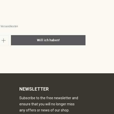
l. Versandkosten
nzahl: Gib den gewünschten Wert ein oder
Will ich haben!
NEWSLETTER
Subscribe to the free newsletter and
ensure that you will no longer miss
any offers or news of our shop.