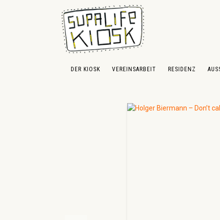
 Hauptinhalt springen
Zur Suche springen
Zur Hauptnavigation springen
DER KIOSK
VEREINSARBEIT
RESIDENZ
AUS