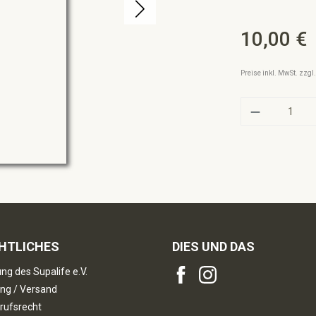
10,00 €
Regulärer Preis:
Preise inkl. MwSt. zzg
Produkt A
HTLICHES
DIES UND DAS
ng des Supalife e.V.
ng / Versand
rufsrecht