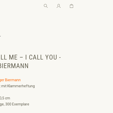
Warenkorb enthält 0 Pos
Warenkorb enthält 0 P
←
LL ME – I CALL YOU -
BIERMANN
ger Biermann
t mit Klammerheftung
0,5 cm
age, 300 Exemplare