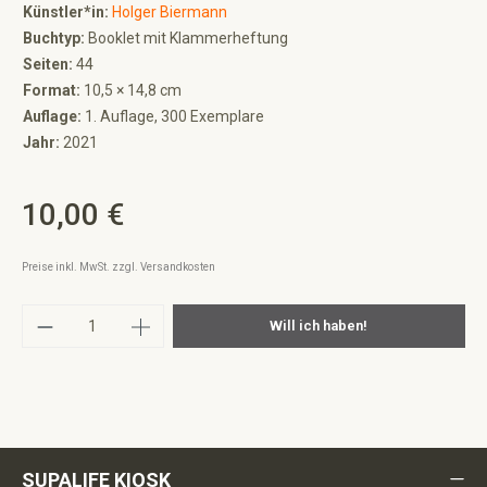
Künstler*in:
Holger Biermann
Buchtyp:
Booklet mit Klammerheftung
Seiten:
44
Format:
10,5 × 14,8 cm
Auflage:
1. Auflage, 300 Exemplare
Jahr:
2021
10,00 €
Regulärer Preis:
Preise inkl. MwSt. zzgl. Versandkosten
Produkt Anzahl: Gib den gewünschten Wert ei
Will ich haben!
SUPALIFE KIOSK