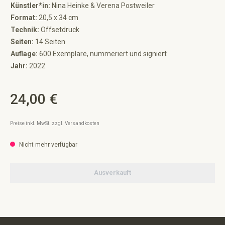
Künstler*in:
Nina Heinke & Verena Postweiler
Format:
20,5 x 34 cm
Technik:
Offsetdruck
Seiten:
14 Seiten
Auflage:
600 Exemplare, nummeriert und signiert
Jahr:
2022
24,00 €
Regulärer Preis:
Preise inkl. MwSt. zzgl. Versandkosten
Nicht mehr verfügbar
Ausverkauft