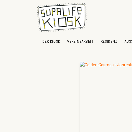
 Hauptinhalt springen
Zur Suche springen
Zur Hauptnavigation springen
DER KIOSK
VEREINSARBEIT
RESIDENZ
AUS