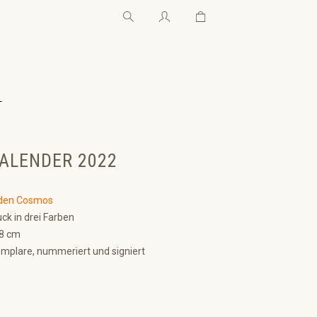
Warenkorb enthält 0 Pos
Warenkorb enthält 0 P
←
ALENDER 2022
den Cosmos
ck in drei Farben
98 cm
mplare, nummeriert und signiert