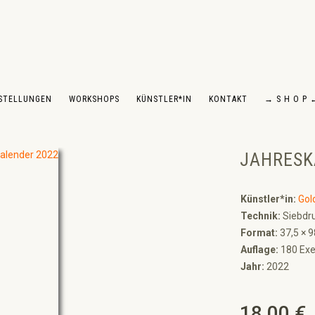
STELLUNGEN
WORKSHOPS
KÜNSTLER*IN
KONTAKT
→ S H O P 
JAHRESK
Künstler*in:
Gol
Technik:
Siebdru
Format:
37,5 × 
Auflage:
180 Exe
Jahr:
2022
18,00 €
Regulärer Preis: