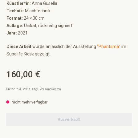
Künstler*in:
Anna Gusella
Technik:
Mischtechnik
Format:
24 × 30 cm
Auflage:
Unikat, rückseitig signiert
Jahr:
2021
Diese Arbeit
wurde anlässlich der Ausstellung
"Phantsma"
im
Supalife Kiosk gezeigt.
160,00 €
Regulärer Preis:
Preise inkl. MwSt. zzgl. Versandkosten
Nicht mehr verfügbar
Ausverkauft