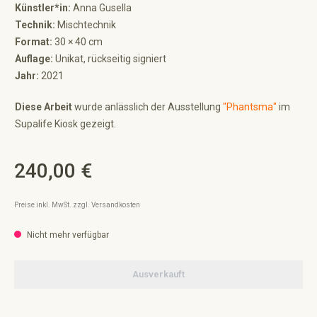
Künstler*in:
Anna Gusella
Technik:
Mischtechnik
Format:
30 × 40 cm
Auflage:
Unikat, rückseitig signiert
Jahr:
2021
Diese Arbeit
wurde anlässlich der Ausstellung
"Phantsma"
im
Supalife Kiosk gezeigt.
240,00 €
Regulärer Preis:
Preise inkl. MwSt. zzgl. Versandkosten
Nicht mehr verfügbar
Ausverkauft