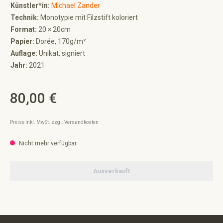
Künstler*in:
Michael Zander
Technik:
Monotypie mit Filzstift koloriert
Format:
20 × 20cm
Papier:
Dorée, 170g/m²
Auflage:
Unikat, signiert
Jahr:
2021
80,00 €
Regulärer Preis:
Preise inkl. MwSt. zzgl. Versandkosten
Nicht mehr verfügbar
Ausverkauft