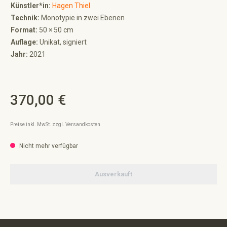
Künstler*in:
Hagen Thiel
Technik:
Monotypie in zwei Ebenen
Format:
50 × 50 cm
Auflage:
Unikat, signiert
Jahr:
2021
370,00 €
Regulärer Preis:
Preise inkl. MwSt. zzgl. Versandkosten
Nicht mehr verfügbar
Ausverkauft