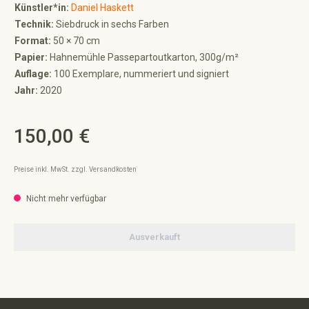
Künstler*in:
Daniel Haskett
Technik:
Siebdruck in sechs Farben
Format:
50 × 70 cm
Papier:
Hahnemühle Passepartoutkarton, 300g/m²
Auflage:
100 Exemplare, nummeriert und signiert
Jahr:
2020
150,00 €
Regulärer Preis:
Preise inkl. MwSt. zzgl. Versandkosten
Nicht mehr verfügbar
Ausverkauft