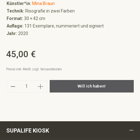
Künstler*in:
Mina Braun
Technik:
Risografie in zwei Farben
Format:
30 × 42 cm
Auflage:
131 Exemplare, nummeriert und signiert
Jahr:
2020
45,00 €
Regulärer Preis:
Preise inkl. MwSt. zzgl. Versandkosten
Produkt Anzahl: Gib den gewünschten Wert ei
Will ich haben!
SUPALIFE KIOSK