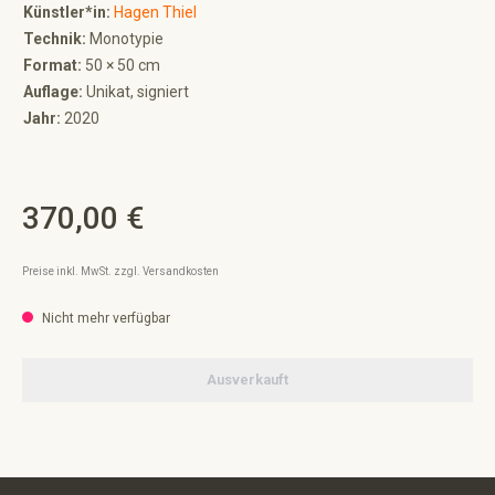
Künstler*in:
Hagen Thiel
Technik:
Monotypie
Format:
50 × 50 cm
Auflage:
Unikat, signiert
Jahr:
2020
370,00 €
Regulärer Preis:
Preise inkl. MwSt. zzgl. Versandkosten
Nicht mehr verfügbar
Ausverkauft