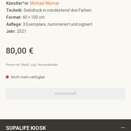
Künstler*in:
Michael Wismar
Technik:
Siebdruck in mindestens! drei Farben
Format:
40 × 100 cm
Auflage:
3 Exemplare, nummeriert und signiert
Jahr:
2021
80,00 €
Regulärer Preis:
Preise inkl. MwSt. zzgl. Versandkosten
Nicht mehr verfügbar
Ausverkauft
SUPALIFE KIOSK