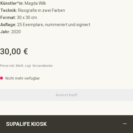
Künstler*in:
Magda Wilk
Technik:
Risografie in zwei Farben
Format:
30 x 30 cm
Auflage:
25 Exemplare, nummeriert und signiert
Jahr:
2020
30,00 €
Regulärer Preis:
Preise inkl. MwSt. zzgl. Versandkosten
Nicht mehr verfügbar
Ausverkauft
SUPALIFE KIOSK