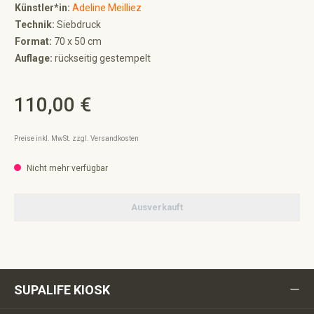
Künstler*in:
Adeline Meilliez
Technik:
Siebdruck
Format:
70 x 50 cm
Auflage:
rückseitig gestempelt
110,00 €
Regulärer Preis:
Preise inkl. MwSt. zzgl. Versandkosten
Nicht mehr verfügbar
Ausverkauft
SUPALIFE KIOSK