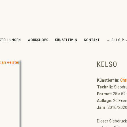
STELLUNGEN
WORKSHOPS
KÜNSTLER*IN
KONTAKT
→ S H O P 
KELSO
Künstler*in:
Chr
Technik:
Siebdru
Format:
25 × 52
Auflage:
20 Exem
Jahr:
2016/202
Dieser Siebdruck 