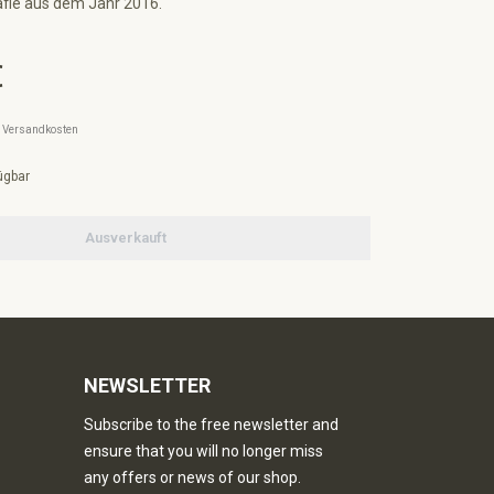
afie aus dem Jahr 2016.
€
l. Versandkosten
ügbar
Ausverkauft
NEWSLETTER
Subscribe to the free newsletter and
ensure that you will no longer miss
any offers or news of our shop.