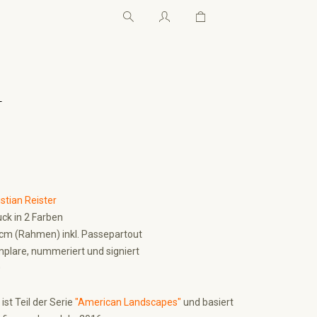
Warenkorb enthält 0 Pos
Warenkorb enthält 0 P
←
istian Reister
ck in 2 Farben
 cm (Rahmen) inkl. Passepartout
plare, nummeriert und signiert
0
ist Teil der Serie
"American Landscapes"
und basiert