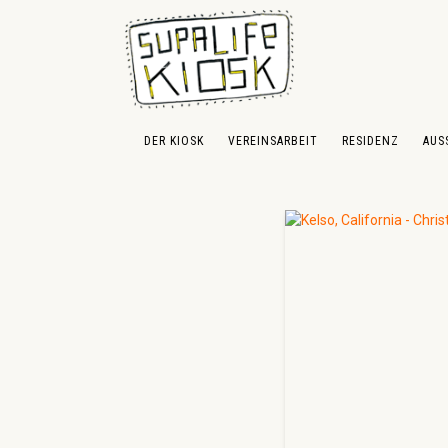
 Hauptinhalt springen
Zur Suche springen
Zur Hauptnavigation springen
DER KIOSK
VEREINSARBEIT
RESIDENZ
AUS