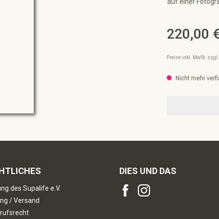
auf einer Fotogr
220,00 
Regulärer Preis:
Preise inkl. MwSt. zzg
Nicht mehr verf
HTLICHES
DIES UND DAS
ng des Supalife e.V.
ng / Versand
rufsrecht