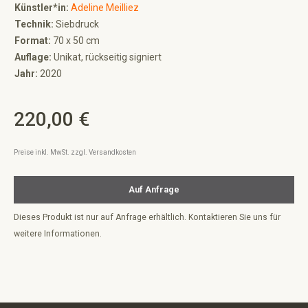
Künstler*in:
Adeline Meilliez
Technik:
Siebdruck
Format:
70 x 50 cm
Auflage:
Unikat, rückseitig signiert
Jahr:
2020
220,00 €
Regulärer Preis:
Preise inkl. MwSt. zzgl. Versandkosten
Auf Anfrage
Dieses Produkt ist nur auf Anfrage erhältlich. Kontaktieren Sie uns für
weitere Informationen.