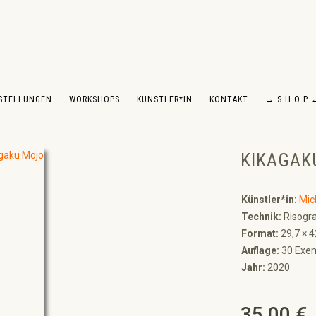
STELLUNGEN
WORKSHOPS
KÜNSTLER*IN
KONTAKT
→ S H O P 
KIKAGAK
Künstler*in:
Mic
Technik:
Risogra
Format:
29,7 × 
Auflage:
30 Exem
Jahr:
2020
35,00 €
Regulärer Preis: