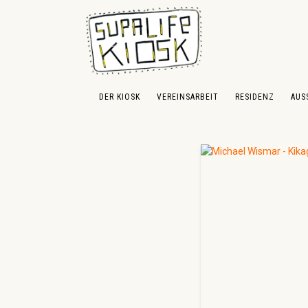
 Hauptinhalt springen
Zur Suche springen
Zur Hauptnavigation springen
DER KIOSK
VEREINSARBEIT
RESIDENZ
AUS