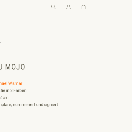
Warenkorb enthält 0 Pos
Warenkorb enthält 0 P
←
U MOJO
hael Wismar
fie in 3 Farben
42 cm
plare, nummeriert und signiert