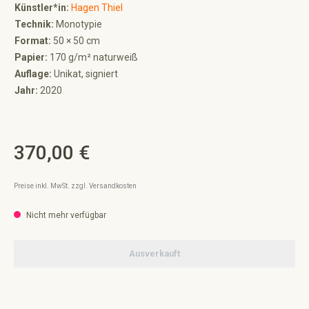
Künstler*in:
Hagen Thiel
Technik:
Monotypie
Format:
50 × 50 cm
Papier:
170 g/m² naturweiß
Auflage:
Unikat, signiert
Jahr:
2020
370,00 €
Regulärer Preis:
Preise inkl. MwSt. zzgl. Versandkosten
Nicht mehr verfügbar
Ausverkauft