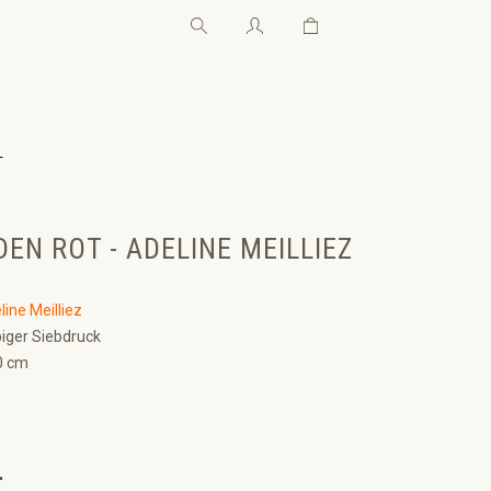
Warenkorb enthält 0 Pos
Warenkorb enthält 0 P
←
EN ROT - ADELINE MEILLIEZ
line Meilliez
biger Siebdruck
0 cm
€