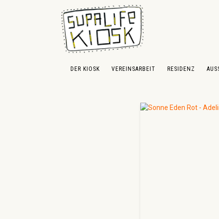
 Hauptinhalt springen
Zur Suche springen
Zur Hauptnavigation springen
DER KIOSK
VEREINSARBEIT
RESIDENZ
AUS