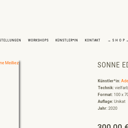
STELLUNGEN
WORKSHOPS
KÜNSTLER*IN
KONTAKT
→ S H O P 
SONNE ED
Künstler*in:
Ade
Technik:
vielfar
Format:
100 x 7
Auflage:
Unikat
Jahr:
2020
300,00 
Regulärer Preis: