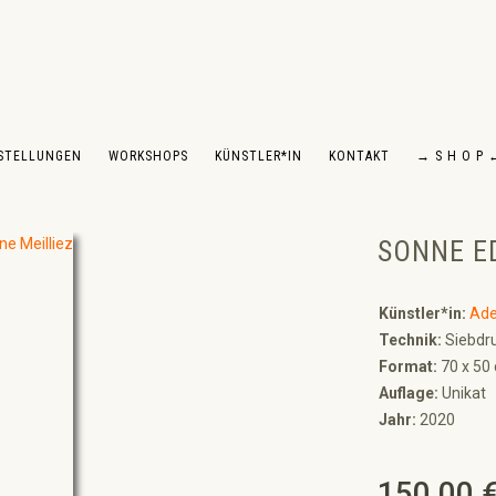
STELLUNGEN
WORKSHOPS
KÜNSTLER*IN
KONTAKT
→ S H O P 
SONNE ED
Künstler*in:
Ade
Technik:
Siebdr
Format:
70 x 50
Auflage:
Unikat
Jahr:
2020
150,00 
Regulärer Preis: