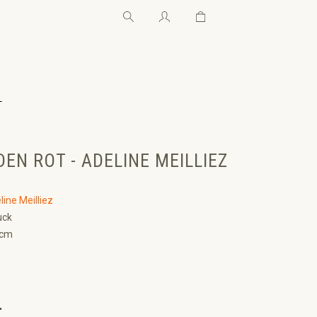
Warenkorb enthält 0 Pos
Warenkorb enthält 0 P
←
EN ROT - ADELINE MEILLIEZ
line Meilliez
uck
 cm
€