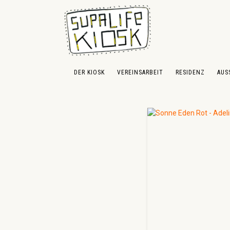
 Hauptinhalt springen
Zur Suche springen
Zur Hauptnavigation springen
DER KIOSK
VEREINSARBEIT
RESIDENZ
AUS