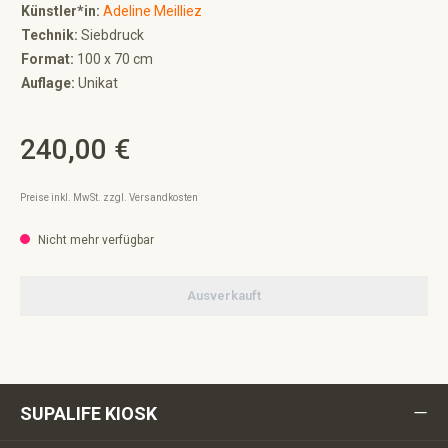
Künstler*in:
Adeline Meilliez
Technik:
Siebdruck
Format:
100 x 70 cm
Auflage:
Unikat
240,00 €
Regulärer Preis:
Preise inkl. MwSt. zzgl. Versandkosten
Nicht mehr verfügbar
Ausverkauft
SUPALIFE KIOSK